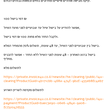
קיקה מביאה אוהלים אישיים ומזרונים נוחים וכסאות גבוהים לכולם.
דמי ביטול 100 ₪
אפשר להודיע על ביטול טיול עד שבועיים לפני מועד הטיול,
ולקבל החזר מלא פחות 100 ₪ דמי ביטול.
ביטול בין שבועיים לפני הטיול, עד 48 שעות, תשלום 70% מהמחיר המלא.
ביטול ברגע האחרון - 48 שעות לפני הטיול ללא החזר - אפשר להכניס
מחליף.
לתשלום מלא
https://private.invoice4u.co.il/newsite/he/clearing/public/i4u-
clearing?ProductGuid=4b171cbb-468a-474f-9b2f-455eb8fc4eb7
לתשלום מקדמה לשריון הארוע
https://private.invoice4u.co.il/newsite/he/clearing/public/i4u-
payment?ProductGuid=baec3e90-06e6-484e-9a06-
fc732047d333